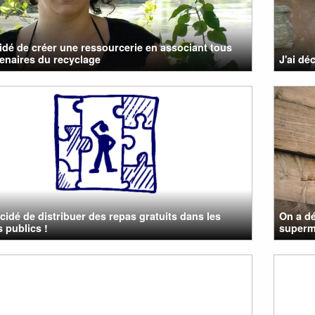
cidé de créer une ressourcerie en associant tous
tenaires du recyclage
J'ai déc
cidé de distribuer des repas gratuits dans les
On a dé
 publics !
superm