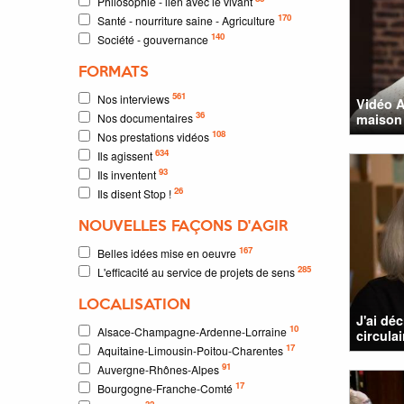
Philosophie - lien avec le vivant
170
Santé - nourriture saine - Agriculture
140
Société - gouvernance
FORMATS
561
Nos interviews
Vidéo A
36
Nos documentaires
maison 
108
Nos prestations vidéos
634
Ils agissent
93
Ils inventent
26
Ils disent Stop !
NOUVELLES FAÇONS D'AGIR
167
Belles idées mise en oeuvre
285
L'efficacité au service de projets de sens
LOCALISATION
J'ai dé
10
Alsace-Champagne-Ardenne-Lorraine
circula
17
Aquitaine-Limousin-Poitou-Charentes
91
Auvergne-Rhônes-Alpes
17
Bourgogne-Franche-Comté
32