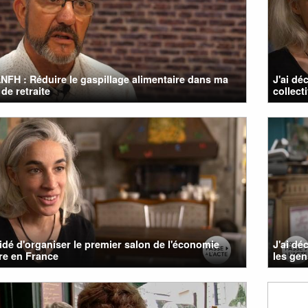
NFH : Réduire le gaspillage alimentaire dans ma
J'ai dé
de retraite
collect
cidé d'organiser le premier salon de l'économie
J'ai dé
ire en France
les gen