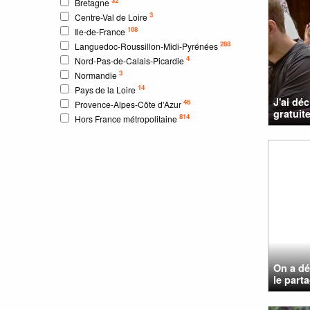
Bretagne
3
Centre-Val de Loire
108
Ile-de-France
288
Languedoc-Roussillon-Midi-Pyrénées
4
Nord-Pas-de-Calais-Picardie
3
Normandie
14
Pays de la Loire
J'ai dé
46
Provence-Alpes-Côte d'Azur
gratuit
814
Hors France métropolitaine
On a dé
le parta