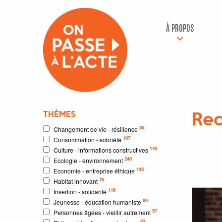
À PROPOS
THÈMES
Rec
86
Changement de vie - résilience
107
Consommation - sobriété
32
rés
149
Culture - informations constructives
240
Ecologie - environnement
142
Economie - entreprise éthique
Résultat
76
Habitat innovant
116
Insertion - solidarité
80
Jeunesse - éducation humaniste
57
Personnes âgées - vieillir autrement
83