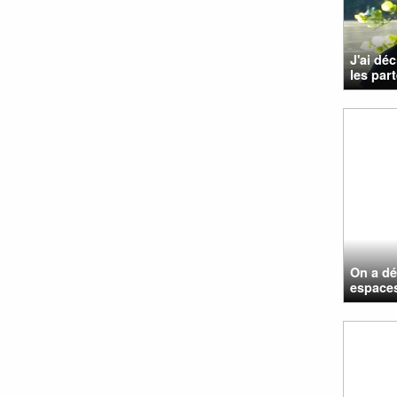
J'ai dé
les par
On a dé
espaces