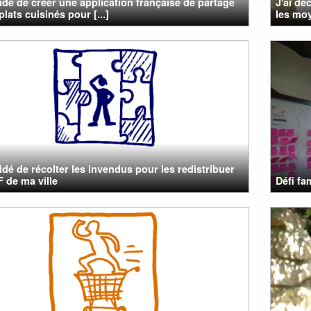
cidé de créer une application française de partage
J'ai dé
lats cuisinés pour [...]
les mo
cidé de récolter les invendus pour les redistribuer
 de ma ville
Défi fa