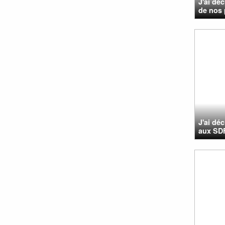
J'ai dé
de nos p
J'ai dé
aux SDF