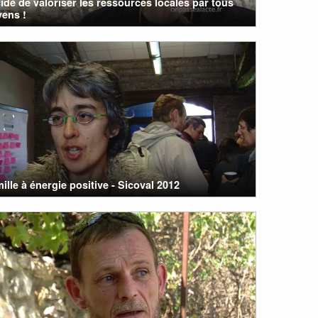
cidé de valoriser les ressources locales par tous
yens !
mille à énergie positive - Sicoval 2012