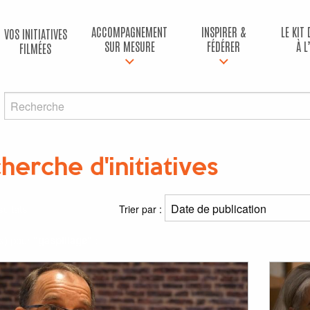
ACCOMPAGNEMENT
INSPIRER &
LE KIT
VOS INITIATIVES
SUR MESURE
FÉDÉRER
À L
FILMÉES
herche d'initiatives
ultats
Trier par :
(s) pour
"gaspillage"
: