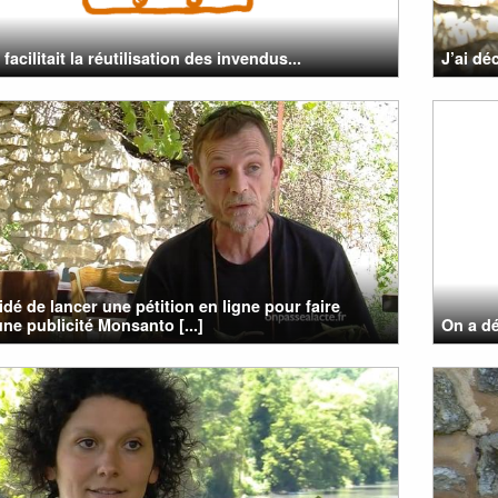
 facilitait la réutilisation des invendus...
J’ai dé
cidé de lancer une pétition en ligne pour faire
une publicité Monsanto [...]
On a d