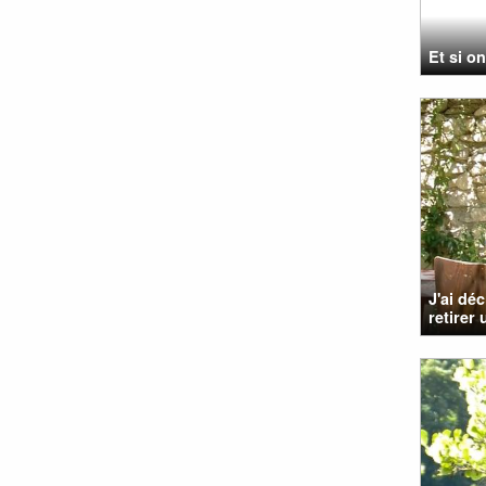
Et si on
J'ai dé
retirer 