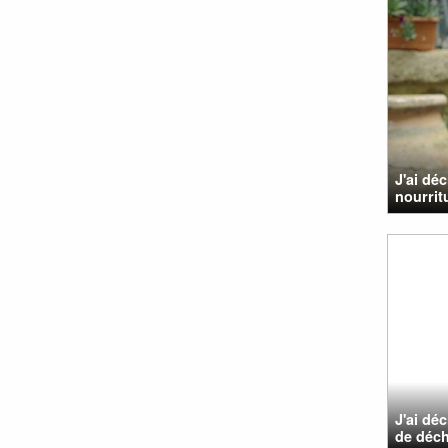
J'ai dé
nourritu
J'ai dé
de déche