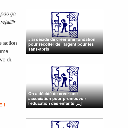
s pas ça
ejaillir
J'ai décidé de créer une fondation
e action
pour récolter de l'argent pour les
sans-abris
omme
ive du
On a décidé de créer une
association pour promouvoir
l'éducation des enfants [...]
 !