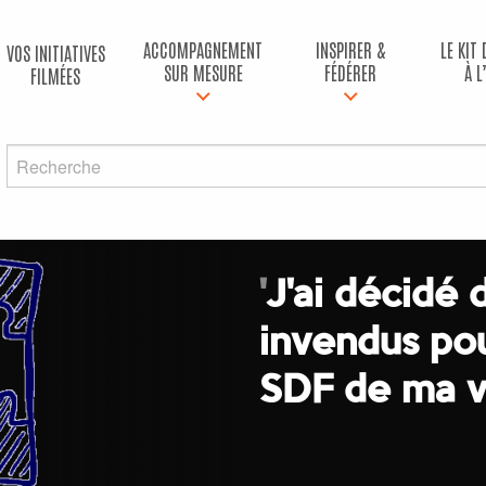
ACCOMPAGNEMENT
INSPIRER &
LE KIT
VOS INITIATIVES
SUR MESURE
FÉDÉRER
À L
FILMÉES
'
J'ai décidé 
invendus pou
SDF de ma vi