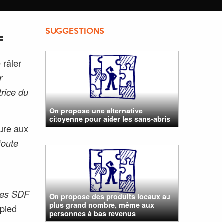
SUGGESTIONS
F
 râler
r
rice du
On propose une alternative
citoyenne pour aider les sans-abris
ure aux
toute
 les SDF
On propose des produits locaux au
plus grand nombre, même aux
 pied
personnes à bas revenus