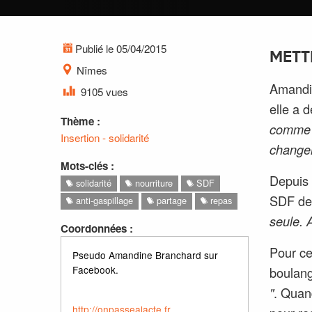
Publié le 05/04/2015
METT
Nîmes
Amandin
9105 vues
elle a d
Thème :
comme c
Insertion - solidarité
change
Mots-clés :
Depuis 
solidarité
nourriture
SDF
SDF de 
anti-gaspillage
partage
repas
seule. 
Coordonnées :
Pour ce
Pseudo Amandine Branchard sur
Facebook.
boulan
"
. Quand
http://onpassealacte.fr