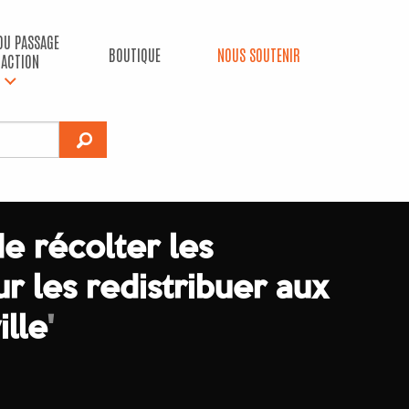
 DU PASSAGE
BOUTIQUE
NOUS SOUTENIR
’ACTION
de récolter les
r les redistribuer aux
lle
'