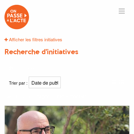
Afficher les filtres initiatives
Recherche d'initiatives
24
résultats
Trier par :
Résultat(s) pour
"agriculture"
et
"locale"
: