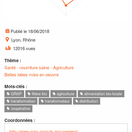
Publié le 18/06/2018
Lyon, Rhône
12016 vues
Thème :
Santé - nourriture saine - Agriculture
Belles idées mise en oeuvre
Mots-clés :
GRAP
filière bio
agriculture
alimentation bio-locale
transformation
transformateur
distribution
coopérative
Coordonnées :
http://www.grap.coop/le-groupement/