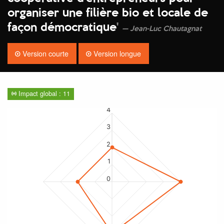
organiser une filière bio et locale de
façon démocratique
'
Jean-Luc Chautagnat
Version courte
Version longue
Impact global : 11
4
3
2
1
0