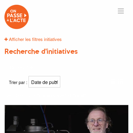
Afficher les filtres initiatives
Recherche d'initiatives
15
résultats
Trier par :
Résultat(s) pour
"consommer"
et
"local"
: