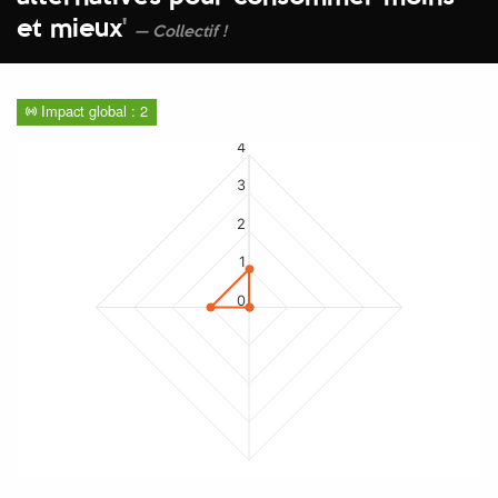
et mieux
'
Collectif !
Impact global : 2
4
3
2
1
0