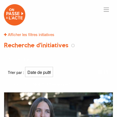
Afficher les filtres initiatives
Recherche d'initiatives
70
résultats
Trier par :
Résultat(s) pour
"soin"
et
"personne"
: