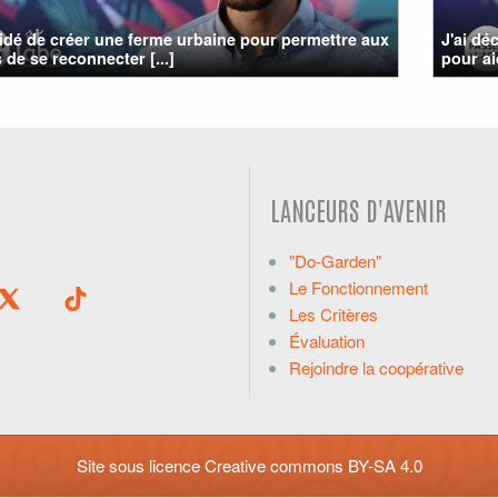
cidé de créer une ferme urbaine pour permettre aux
J'ai d
 de se reconnecter [...]
pour ai
LANCEURS D'AVENIR
"Do-Garden"
Le Fonctionnement
Les Critères
Évaluation
Rejoindre la coopérative
Site sous licence
Creative commons BY-SA 4.0