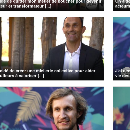
cidé de quitter mon métier de boucher pour devenir
On a dé
eur et transformateur [...]
acteurs
cidé de créer une miellerie collective pour aider
J'ai dé
ulteurs à valoriser [...]
vie des