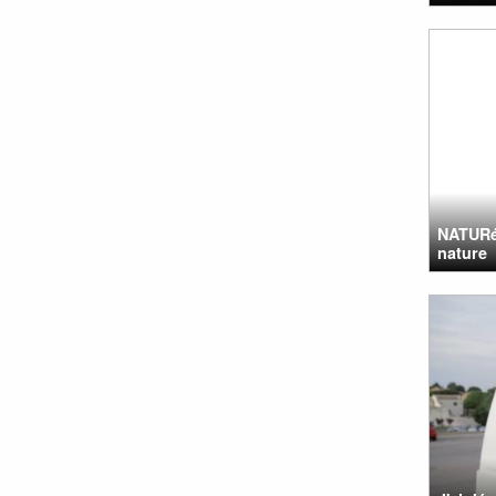
NATURéO
nature