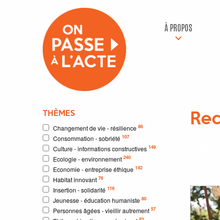
À PROPOS
THÈMES
Rec
86
Changement de vie - résilience
107
Consommation - sobriété
296
r
149
Culture - informations constructives
240
Ecologie - environnement
142
Economie - entreprise éthique
Résultat
76
Habitat innovant
116
Insertion - solidarité
80
Jeunesse - éducation humaniste
57
Personnes âgées - vieillir autrement
83