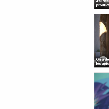
J'ai dé
product
On a dé
les apic