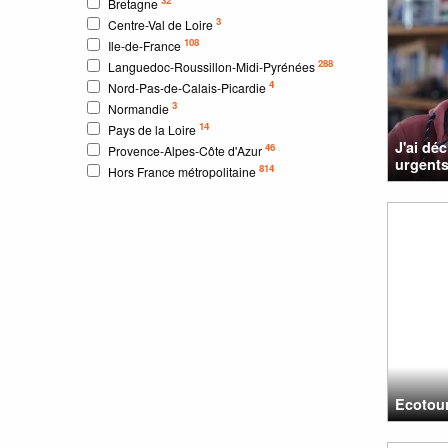
Bretagne
3
Centre-Val de Loire
108
Ile-de-France
288
Languedoc-Roussillon-Midi-Pyrénées
4
Nord-Pas-de-Calais-Picardie
3
Normandie
14
Pays de la Loire
J'ai dé
46
Provence-Alpes-Côte d'Azur
urgents
814
Hors France métropolitaine
Ecotour