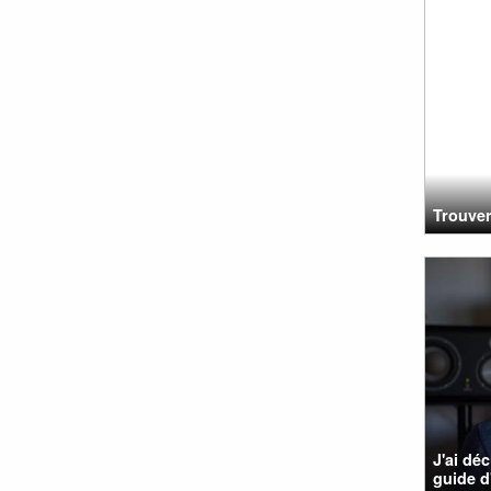
Trouver
J'ai dé
guide d