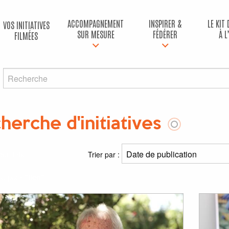
ACCOMPAGNEMENT
INSPIRER &
LE KIT
VOS INITIATIVES
SUR MESURE
FÉDÉRER
À L
FILMÉES
herche d'initiatives
ésultats
Trier par :
(s) pour
"lien"
: