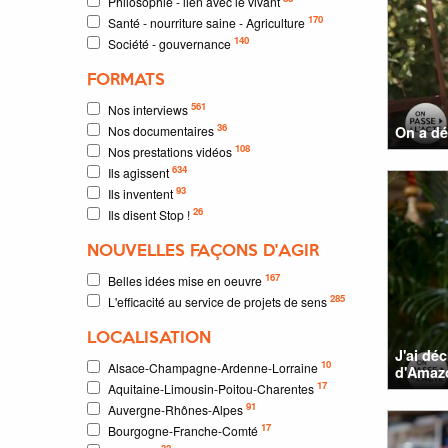
Philosophie - lien avec le vivant
170
Santé - nourriture saine - Agriculture
140
Société - gouvernance
FORMATS
561
Nos interviews
36
Nos documentaires
On a dé
108
Nos prestations vidéos
634
Ils agissent
93
Ils inventent
26
Ils disent Stop !
NOUVELLES FAÇONS D'AGIR
167
Belles idées mise en oeuvre
285
L'efficacité au service de projets de sens
LOCALISATION
J'ai dé
10
Alsace-Champagne-Ardenne-Lorraine
d'Amazo
17
Aquitaine-Limousin-Poitou-Charentes
91
Auvergne-Rhônes-Alpes
17
Bourgogne-Franche-Comté
32