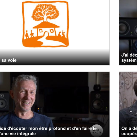
J'ai dé
 sa voie
système
cidé d'écouter mon être profond et d'en faire le
On a dé
'une vie intégrale
coopéra