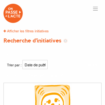
Afficher les filtres initiatives
Recherche d'initiatives
27
résultats
Trier par :
Résultat(s) pour
"énergie"
et
"solaire"
: