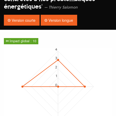
énergétiques
'
Thierry Salomon
Version courte
Version longue
Impact global : 10
4
3
2
1
0