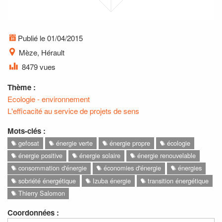
Publié le 01/04/2015
Mèze, Hérault
8479 vues
Thème :
Ecologie - environnement
L'efficacité au service de projets de sens
Mots-clés :
gefosat
énergie verte
énergie propre
écologie
énergie positive
énergie solaire
énergie renouvelable
consommation d'énergie
économies d'énergie
énergies
sobriété énergétique
Izuba énergie
transition énergétique
Thierry Salomon
Coordonnées :