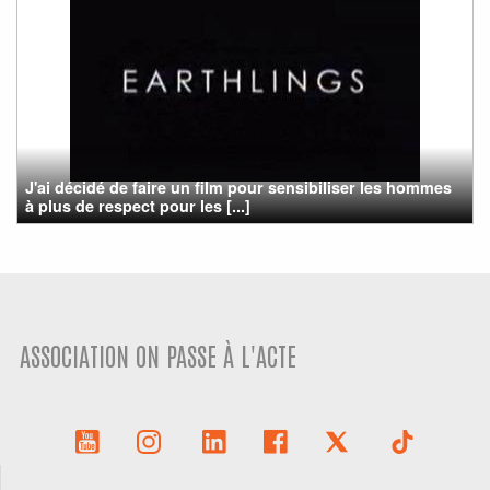
J'ai décidé de faire un film pour sensibiliser les hommes
à plus de respect pour les [...]
ASSOCIATION ON PASSE À L'ACTE