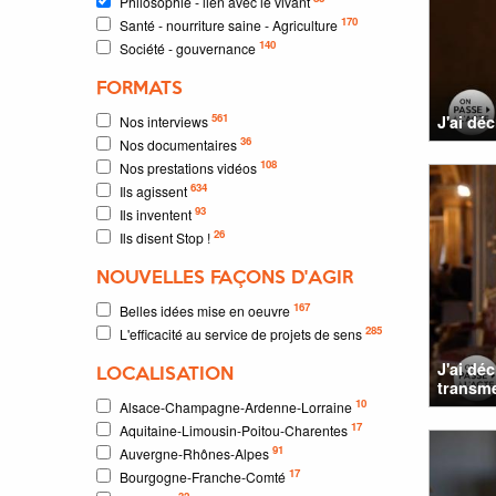
Philosophie - lien avec le vivant
170
Santé - nourriture saine - Agriculture
140
Société - gouvernance
FORMATS
561
J'ai dé
Nos interviews
36
Nos documentaires
108
Nos prestations vidéos
634
Ils agissent
93
Ils inventent
26
Ils disent Stop !
NOUVELLES FAÇONS D'AGIR
167
Belles idées mise en oeuvre
285
L'efficacité au service de projets de sens
J'ai dé
LOCALISATION
transmet
10
Alsace-Champagne-Ardenne-Lorraine
17
Aquitaine-Limousin-Poitou-Charentes
91
Auvergne-Rhônes-Alpes
17
Bourgogne-Franche-Comté
32