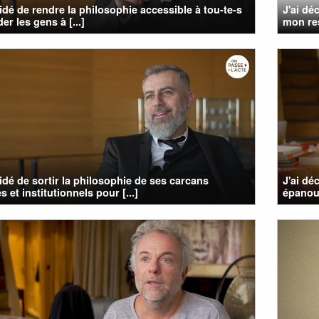
cidé de rendre la philosophie accessible à tou-te-s
J'ai dé
er les gens à [...]
mon res
cidé de sortir la philosophie de ses carcans
J'ai dé
s et institutionnels pour [...]
épanou