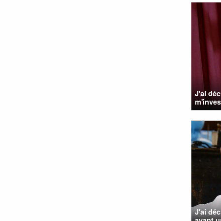
J'ai dé
m'invest
J'ai dé
ayant u