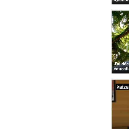
J'ai dé
éducati