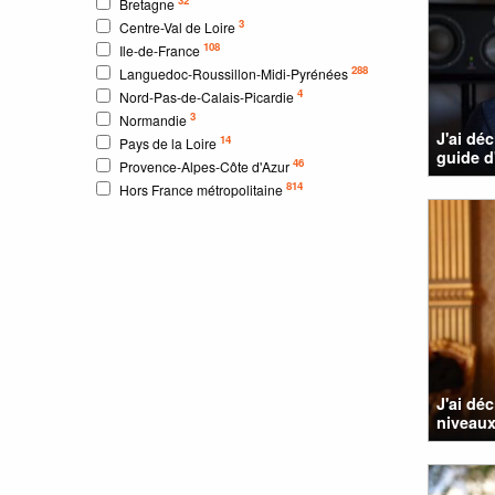
Bretagne
3
Centre-Val de Loire
108
Ile-de-France
288
Languedoc-Roussillon-Midi-Pyrénées
4
Nord-Pas-de-Calais-Picardie
3
Normandie
J'ai dé
14
Pays de la Loire
guide d
46
Provence-Alpes-Côte d'Azur
814
Hors France métropolitaine
J'ai dé
niveaux