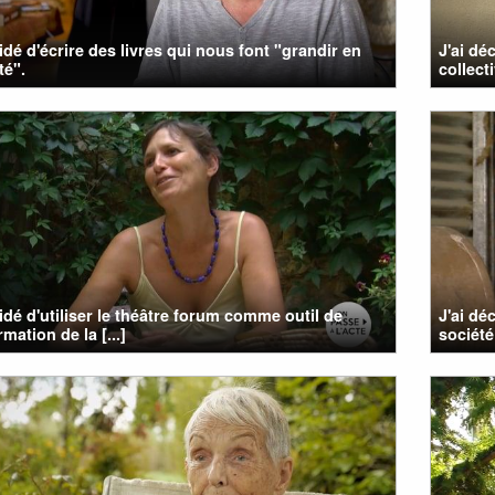
cidé d'écrire des livres qui nous font "grandir en
J'ai dé
té".
collect
cidé d'utiliser le théâtre forum comme outil de
J'ai dé
mation de la [...]
société