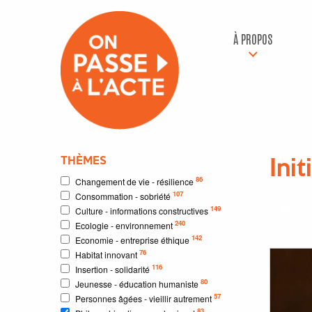
À PROPOS
THÈMES
Init
86
Changement de vie - résilience
107
Consommation - sobriété
83
ini
149
Culture - informations constructives
240
Ecologie - environnement
142
Economie - entreprise éthique
76
Habitat innovant
116
Insertion - solidarité
80
Jeunesse - éducation humaniste
57
Personnes âgées - vieillir autrement
83