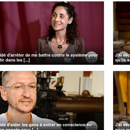
cidé d'arrêter de me battre contre le système pour
J'ai dé
ir dans les [...]
qu'ils 
cidé d'aider les gens à entrer en conscience en
J'ai dé
ne pensée pour [...]
pour pr