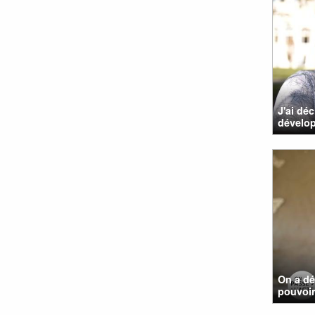
J'ai dé
dévelo
On a dé
pouvoir