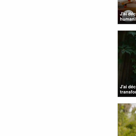
J'ai dé
humani
J'ai dé
transfor