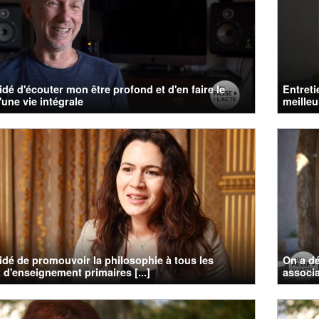
cidé d'écouter mon être profond et d'en faire le
Entreti
'une vie intégrale
meilleu
cidé de promouvoir la philosophie à tous les
On a dé
 d'enseignement primaires [...]
associa