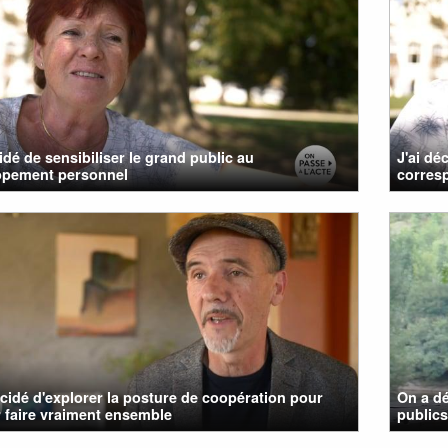
cidé de sensibiliser le grand public au
J'ai dé
ppement personnel
corres
cidé d'explorer la posture de coopération pour
On a d
 faire vraiment ensemble
publics