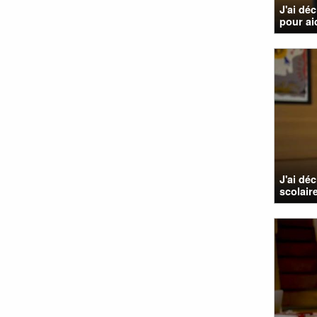
J'ai dé
pour aid
J'ai dé
scolaire