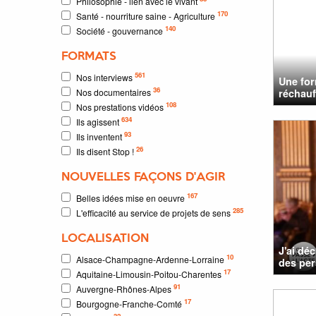
Philosophie - lien avec le vivant
170
Santé - nourriture saine - Agriculture
140
Société - gouvernance
FORMATS
561
Nos interviews
Une for
36
Nos documentaires
réchauff
108
Nos prestations vidéos
634
Ils agissent
93
Ils inventent
26
Ils disent Stop !
NOUVELLES FAÇONS D'AGIR
167
Belles idées mise en oeuvre
285
L'efficacité au service de projets de sens
LOCALISATION
J'ai dé
10
Alsace-Champagne-Ardenne-Lorraine
des per
17
Aquitaine-Limousin-Poitou-Charentes
91
Auvergne-Rhônes-Alpes
17
Bourgogne-Franche-Comté
32