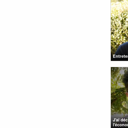
Entrete
J'ai déc
l'écono