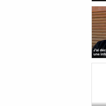
J'ai dé
une info