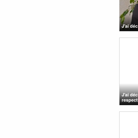
J'ai déc
J'ai dé
respect