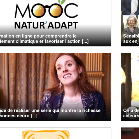
mation en ligne pour comprendre le
Sensibi
ement climatique et favoriser l'action [...]
aux enj
cidé de réaliser une série qui montre la richesse
On a dé
sonnes neuro [...]
acteurs