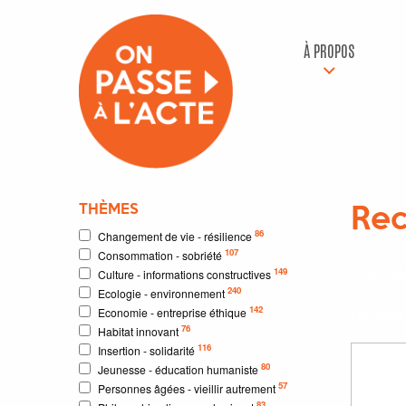
À PROPOS
THÈMES
Rec
86
Changement de vie - résilience
107
Consommation - sobriété
47
rés
149
Culture - informations constructives
240
Ecologie - environnement
142
Economie - entreprise éthique
Résultat
76
Habitat innovant
116
Insertion - solidarité
80
Jeunesse - éducation humaniste
57
Personnes âgées - vieillir autrement
83