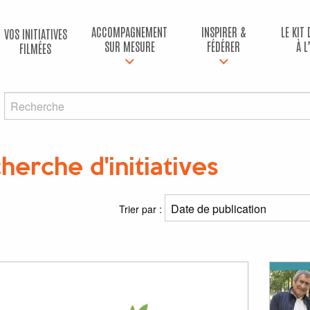
ACCOMPAGNEMENT
INSPIRER &
LE KIT
VOS INITIATIVES
SUR MESURE
FÉDÉRER
À L
FILMÉES
herche d'initiatives
ultats
Trier par :
(s) pour
"diversité"
: