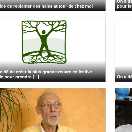
On a dé
cidé de replanter des haies autour de chez moi
pour le
cidé de créer la plus grande œuvre collective
e pour prendre [...]
On a dé