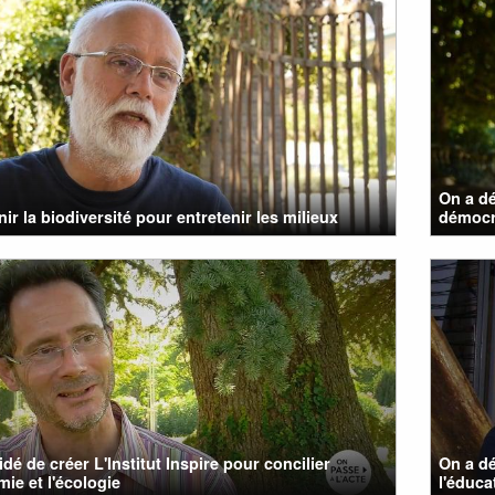
On a dé
nir la biodiversité pour entretenir les milieux
démocr
idé de créer L'Institut Inspire pour concilier
On a d
mie et l'écologie
l'éduca