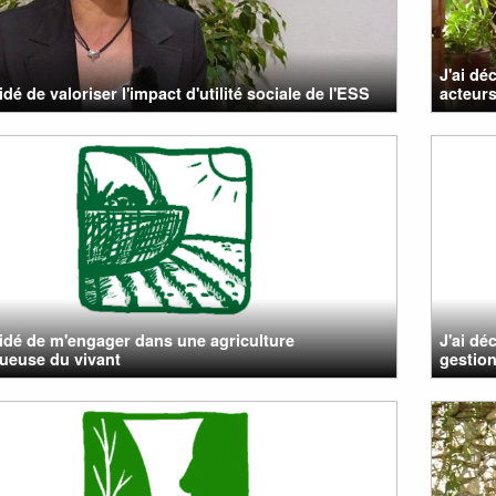
J'ai dé
idé de valoriser l'impact d'utilité sociale de l'ESS
acteurs
cidé de m'engager dans une agriculture
J'ai dé
ueuse du vivant
gestion