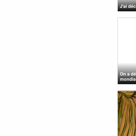
J'ai dé
On a dé
mondial