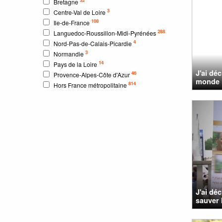
Bretagne
3
Centre-Val de Loire
108
Ile-de-France
288
Languedoc-Roussillon-Midi-Pyrénées
4
Nord-Pas-de-Calais-Picardie
3
Normandie
14
Pays de la Loire
J'ai dé
46
Provence-Alpes-Côte d'Azur
monde
814
Hors France métropolitaine
J'ai dé
sauver l