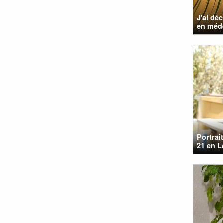
J'ai dé
en méd
Portrai
21 en 