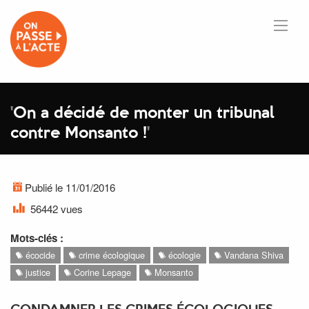
'
On a décidé de monter un tribunal
contre Monsanto !
'
Publié le 11/01/2016
56442 vues
Mots-clés :
écocide
crime écologique
écologie
Vandana Shiva
justice
Corine Lepage
Monsanto