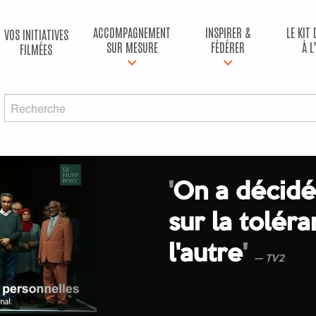
ACCOMPAGNEMENT
INSPIRER &
LE KIT
VOS INITIATIVES
SUR MESURE
FÉDÉRER
À L
FILMÉES
'
On a décidé
sur la tolér
l'autre
'
TV2