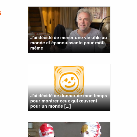
S
J'ai décidé de mener une vie utile au
monde et épanouissante pour moi-
même
J'ai décidé de donner de mon temps
pour montrer ceux qui œuvrent
pour un monde [...]