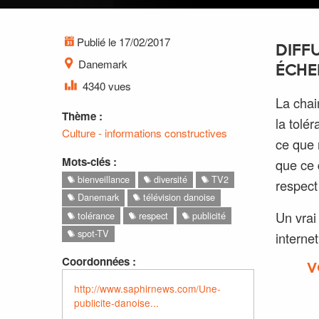
Publié le 17/02/2017
DIFF
Danemark
ÉCHE
4340 vues
La chai
Thème :
la tolér
Culture - informations constructives
ce que 
Mots-clés :
que ce 
bienveillance
diversité
TV2
respect 
Danemark
télévision danoise
Un vrai
tolérance
respect
publicité
spot-TV
internet
Coordonnées :
V
http://www.saphirnews.com/Une-
publicite-danoise...