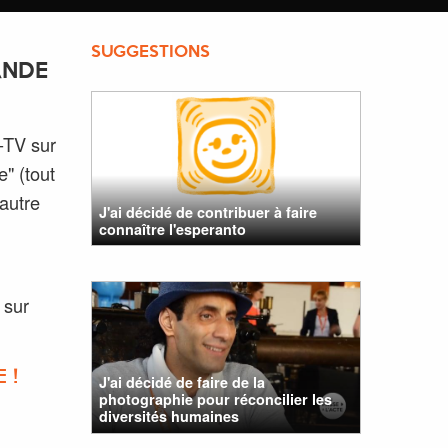
SUGGESTIONS
ANDE
-TV sur
e" (tout
autre
J'ai décidé de contribuer à faire
connaître l'esperanto
 sur
 !
J'ai décidé de faire de la
photographie pour réconcilier les
diversités humaines