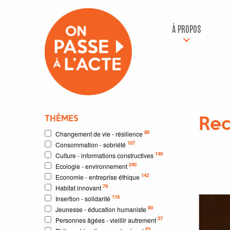
À PROPOS
THÈMES
Rec
86
Changement de vie - résilience
107
Consommation - sobriété
18
rés
149
Culture - informations constructives
240
Ecologie - environnement
142
Economie - entreprise éthique
Résultat
76
Habitat innovant
116
Insertion - solidarité
80
Jeunesse - éducation humaniste
57
Personnes âgées - vieillir autrement
83