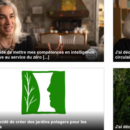
cidé de mettre mes compétences en intelligence
J'ai dé
ve au service du zéro [...]
circula
cidé de créer des jardins potagers pour les
s
J'ai dé