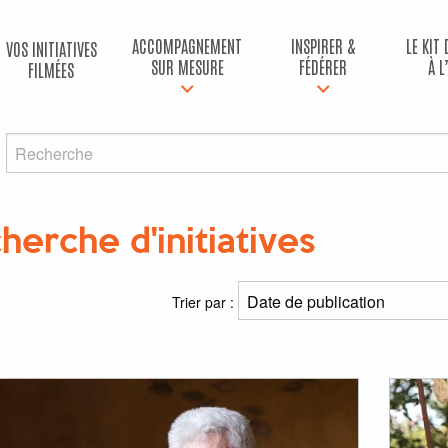
ACCOMPAGNEMENT
INSPIRER &
LE KIT
VOS INITIATIVES
SUR MESURE
FÉDÉRER
À L
FILMÉES
herche d'initiatives
ultats
Trier par :
(s) pour
"connexion"
: