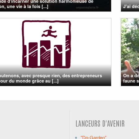
cidé d'incarner une solution harmonieuse de
on, une vie à la fois [...]
J’ai d
utenons, avec presque rien, des entrepreneurs
On a dé
tour du monde grâce au [...]
faune 
LANCEURS D'AVENIR
"Do-Garden"