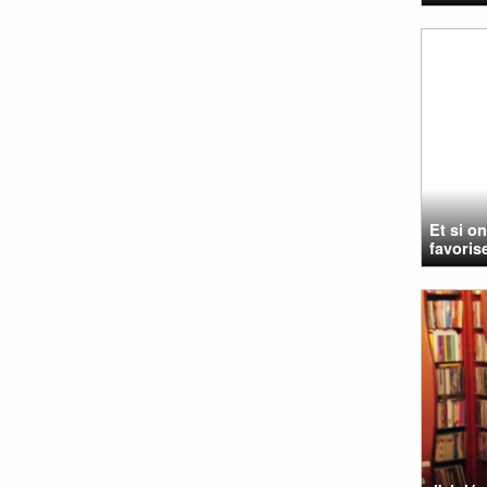
Et si o
favorise