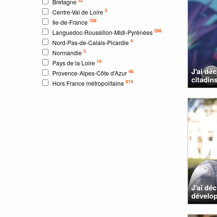
Bretagne
3
Centre-Val de Loire
108
Ile-de-France
288
Languedoc-Roussillon-Midi-Pyrénées
4
Nord-Pas-de-Calais-Picardie
3
Normandie
14
Pays de la Loire
J'ai dé
46
Provence-Alpes-Côte d'Azur
citadins
814
Hors France métropolitaine
J'ai dé
dévelo