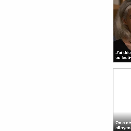
J'ai dé
collecti
On a dé
citoyen