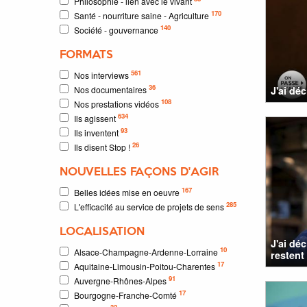
Philosophie - lien avec le vivant
170
Santé - nourriture saine - Agriculture
140
Société - gouvernance
FORMATS
561
Nos interviews
36
Nos documentaires
J'ai dé
108
Nos prestations vidéos
634
Ils agissent
93
Ils inventent
26
Ils disent Stop !
NOUVELLES FAÇONS D'AGIR
167
Belles idées mise en oeuvre
285
L'efficacité au service de projets de sens
LOCALISATION
J'ai dé
10
Alsace-Champagne-Ardenne-Lorraine
restent 
17
Aquitaine-Limousin-Poitou-Charentes
91
Auvergne-Rhônes-Alpes
17
Bourgogne-Franche-Comté
32