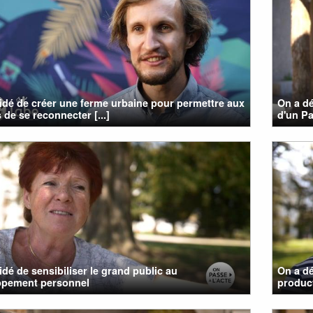
cidé de créer une ferme urbaine pour permettre aux
On a dé
 de se reconnecter [...]
d'un Pa
cidé de sensibiliser le grand public au
On a dé
ppement personnel
product