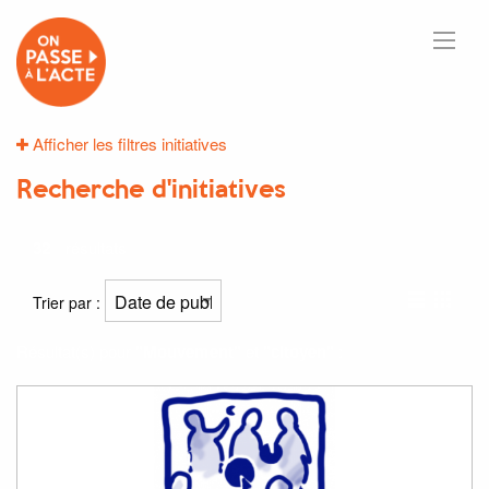
Afficher les filtres initiatives
Recherche d'initiatives
32
résultats
Trier par :
Résultat(s) pour
"Mouvement"
et
"citoyen"
: