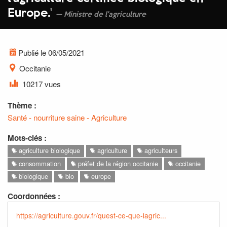
Europe.
'
Ministre de l'agriculture
Publié le 06/05/2021
Occitanie
10217 vues
Thème :
Santé - nourriture saine - Agriculture
Mots-clés :
agriculture biologique
agriculture
agriculteurs
consommation
préfet de la région occitanie
occitanie
biologique
bio
europe
Coordonnées :
https://agriculture.gouv.fr/quest-ce-que-lagric...