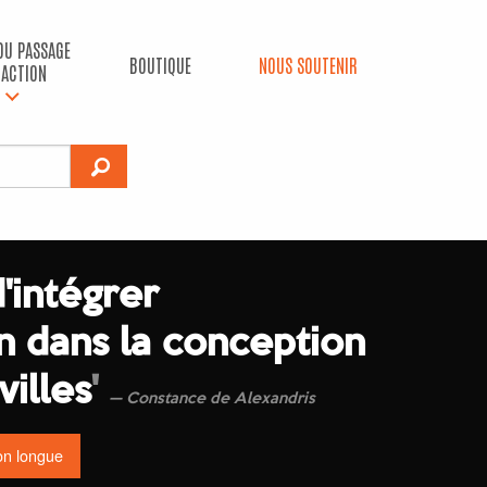
 DU PASSAGE
BOUTIQUE
NOUS SOUTENIR
’ACTION
d'intégrer
on dans la conception
villes
'
Constance de Alexandris
on longue