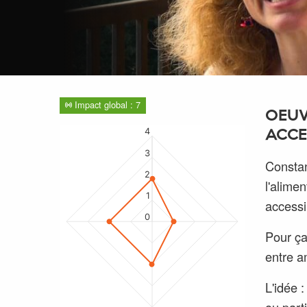
Impact global : 7
OEUV
4
ACCE
3
Constan
2
l'alimen
1
accessi
0
Pour ça,
entre a
L'idée 