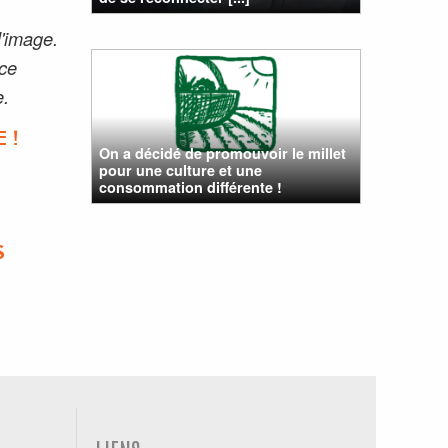
l'image.
 ce
e.
 !
On a décidé de promouvoir le millet
pour une culture et une
consommation différente !
S