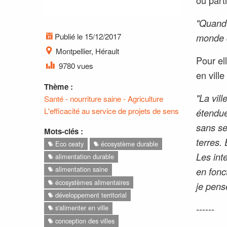
ou part
"Quand j
Publié le 15/12/2017
monde d
Montpellier, Hérault
Pour ell
9780 vues
en vill
Thème :
"La vil
Santé - nourriture saine - Agriculture
L'efficacité au service de projets de sens
étendue
sans se
Mots-clés :
terres. 
Eco ceaty
écosystème durable
Les inte
alimentation durable
alimentation saine
en fonc
écosystèmes alimentaires
je pens
développement territorial
------
s'alimenter en ville
conception des villes