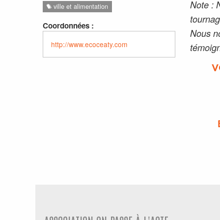
Note : 
ville et alimentation
tournag
Coordonnées :
Nous no
http://www.ecoceaty.com
témoign
V