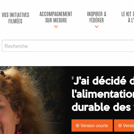
ACCOMPAGNEMENT
INSPIRER &
LE KIT
VOS INITIATIVES
SUR MESURE
FÉDÉRER
À L
FILMÉES
'
J'ai décidé 
l'alimentati
durable des 
Version courte
Versi