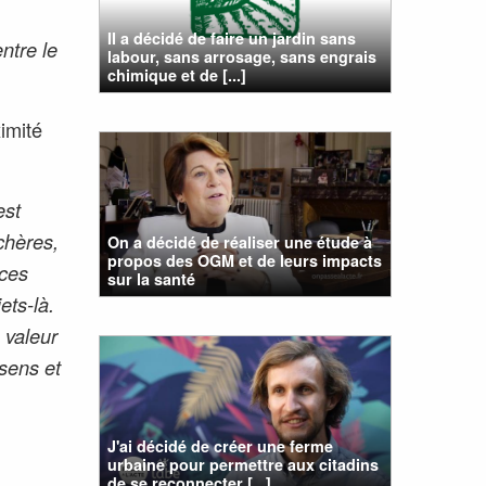
II a décidé de faire un jardin sans
ntre le
labour, sans arrosage, sans engrais
chimique et de [...]
ximité
est
chères,
On a décidé de réaliser une étude à
propos des OGM et de leurs impacts
 ces
sur la santé
ets-là.
e valeur
 sens et
J'ai décidé de créer une ferme
urbaine pour permettre aux citadins
de se reconnecter [...]