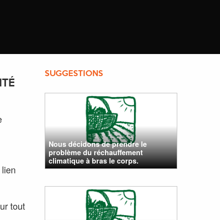
SUGGESTIONS
ITÉ
e
Nous décidons de prendre le
problème du réchauffement
climatique à bras le corps.
 lien
ur tout