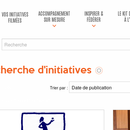
ACCOMPAGNEMENT
INSPIRER &
LE KIT
VOS INITIATIVES
SUR MESURE
FÉDÉRER
À L
FILMÉES
herche d'initiatives
ultats
Trier par :
(s) pour
"travail"
et
"sens"
: