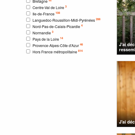
Bretagne
3
Centre-Val de Loire
108
Ile-de-France
288
Languedoc-Roussillon-Midi-Pyrénées
4
Nord-Pas-de-Calais-Picardie
3
Normandie
14
Pays de la Loire
J'ai dé
46
Provence-Alpes-Côte d'Azur
ressemb
814
Hors France métropolitaine
J'ai dé