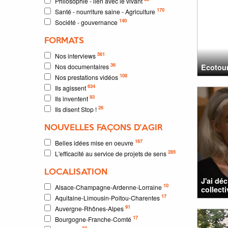
Philosophie - lien avec le vivant
170
Santé - nourriture saine - Agriculture
140
Société - gouvernance
FORMATS
561
Nos interviews
36
Nos documentaires
Ecotour
108
Nos prestations vidéos
634
Ils agissent
93
Ils inventent
26
Ils disent Stop !
NOUVELLES FAÇONS D'AGIR
167
Belles idées mise en oeuvre
285
L'efficacité au service de projets de sens
LOCALISATION
J'ai dé
10
Alsace-Champagne-Ardenne-Lorraine
collecti
17
Aquitaine-Limousin-Poitou-Charentes
91
Auvergne-Rhônes-Alpes
17
Bourgogne-Franche-Comté
32