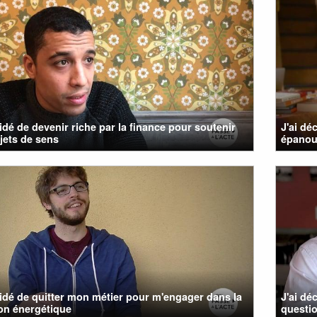
cidé de devenir riche par la finance pour soutenir
J'ai dé
jets de sens
épanou
cidé de quitter mon métier pour m'engager dans la
J'ai dé
ion énergétique
questio