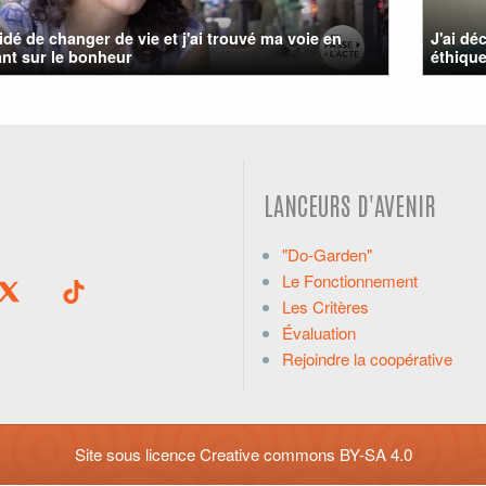
cidé de changer de vie et j'ai trouvé ma voie en
J'ai dé
lant sur le bonheur
éthiqu
LANCEURS D'AVENIR
"Do-Garden"
Le Fonctionnement
Les Critères
Évaluation
Rejoindre la coopérative
Site sous licence
Creative commons BY-SA 4.0