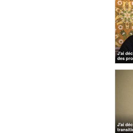
J'ai dé
des pro
J'ai dé
transit