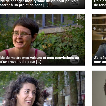
cidé de changer mon rythme de vie pour pouvoir
On a dé
acrer à un projet de sens [...]
de rendr
cidé de mettre mes valeurs et mes convictions au
J'ai dé
d'un travail utile pour [...]
mon act