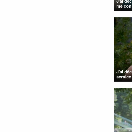
J'ai dé
me cons
J'ai dé
service 