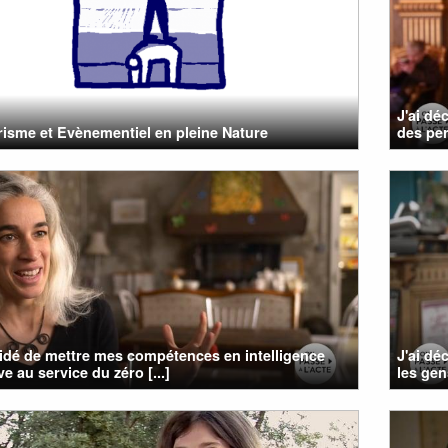
J'ai dé
isme et Evènementiel en pleine Nature
des per
cidé de mettre mes compétences en intelligence
J'ai dé
ve au service du zéro [...]
les gen