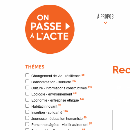
À PROPOS
THÈMES
Rec
86
Changement de vie - résilience
107
Consommation - sobriété
68
rés
149
Culture - informations constructives
240
Ecologie - environnement
142
Economie - entreprise éthique
Résultat
76
Habitat innovant
116
Insertion - solidarité
80
Jeunesse - éducation humaniste
57
Personnes âgées - vieillir autrement
83