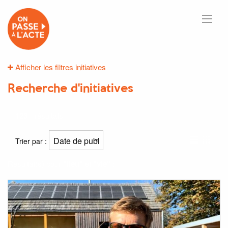
Afficher les filtres initiatives
Recherche d'initiatives
123
résultats
Trier par :
Résultat(s) pour
"lieu"
et
"vie"
: