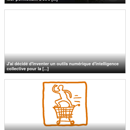
J'ai décidé d'inventer un outils numérique d'intelligence
collective pour la [...]