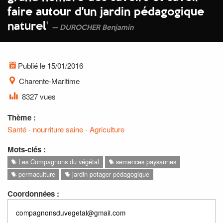
faire autour d'un jardin pédagogique
naturel
'
DUROCHER Benjamin
Publié le 15/01/2016
Charente-Maritime
8327 vues
Thème :
Santé - nourriture saine - Agriculture
Mots-clés :
Les Compagnons du végétal
semences paysannes
permaculture
jardin potager pédagogique
Coordonnées :
compagnonsduvegetal@gmail.com