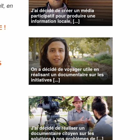
it, en
J'ai décidé de créer un média
participatif pour produire une
information locale, [...]
 !
S
On a décidé de voyager utile en
réalisant un documentaire sur les
initiatives [...]
J'ai décidé de réaliser un
documentaire citoyen sur les
solutions à nos problèmes de [...]