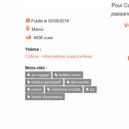
Pour Ca
passant
Publié le 03/09/2018
V
Maroc
4638 vues
Thème :
Culture - informations constructives
Mots-clés :
art engagé
théâtre forum
théâtre participatif
démocratie
maroc
Catherine lumalet
art
liberté d'expression