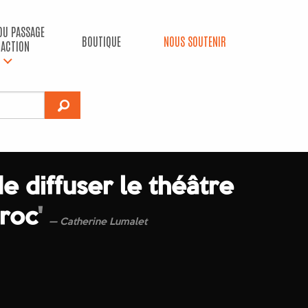
 DU PASSAGE
BOUTIQUE
NOUS SOUTENIR
’ACTION
de diffuser le théâtre
roc
'
Catherine Lumalet