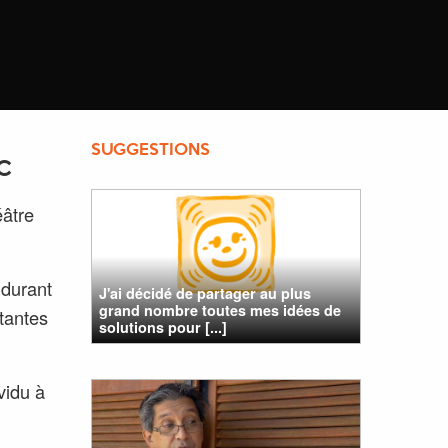
SUGGESTIONS
C
éâtre
 durant
J'ai décidé de partager au plus
grand nombre toutes mes idées de
tantes
solutions pour [...]
vidu à