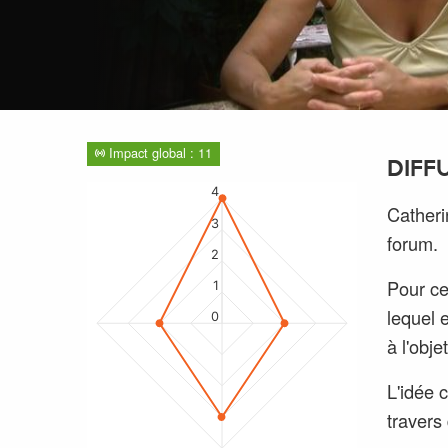
Impact global : 11
DIFF
4
Catherin
3
forum.
2
Pour ce
1
lequel 
0
à l'obj
L'idée c
travers