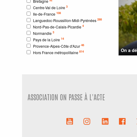
Bretagne
3
Centre-Val de Loire
108
Ile-de-France
288
Languedoc-Roussillon-Midi-Pyrénées
4
Nord-Pas-de-Calais-Picardie
3
Normandie
14
Pays de la Loire
46
Provence-Alpes-Côte d'Azur
On a dé
814
Hors France métropolitaine
ASSOCIATION ON PASSE À L'ACTE