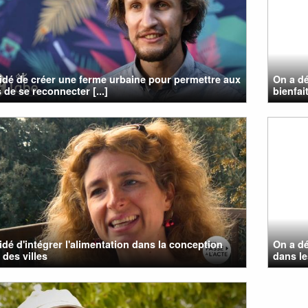
cidé de créer une ferme urbaine pour permettre aux
On a dé
 de se reconnecter [...]
bienfait
cidé d'intégrer l'alimentation dans la conception
On a dé
 des villes
dans les