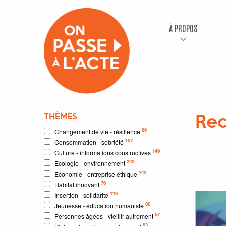
À PROPOS
THÈMES
Rec
86
Changement de vie - résilience
107
Consommation - sobriété
5
résu
149
Culture - informations constructives
240
Ecologie - environnement
142
Economie - entreprise éthique
Résultat
76
Habitat innovant
116
Insertion - solidarité
80
Jeunesse - éducation humaniste
57
Personnes âgées - vieillir autrement
83