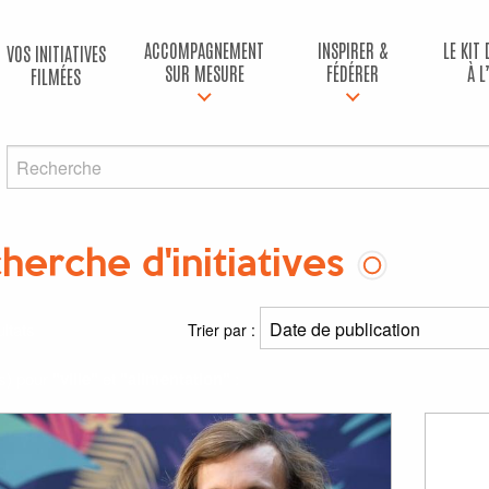
ACCOMPAGNEMENT
INSPIRER &
LE KIT
VOS INITIATIVES
SUR MESURE
FÉDÉRER
À L
FILMÉES
herche d'initiatives
ltats
Trier par :
(s) pour
"ville"
et
"alimentation"
: