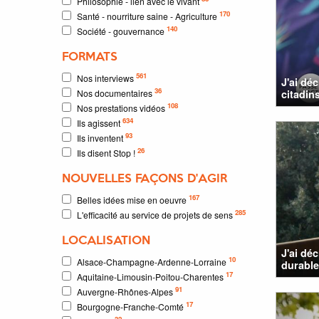
Philosophie - lien avec le vivant
170
Santé - nourriture saine - Agriculture
140
Société - gouvernance
FORMATS
561
Nos interviews
J'ai dé
36
Nos documentaires
citadins
108
Nos prestations vidéos
634
Ils agissent
93
Ils inventent
26
Ils disent Stop !
NOUVELLES FAÇONS D'AGIR
167
Belles idées mise en oeuvre
285
L'efficacité au service de projets de sens
LOCALISATION
J'ai dé
10
Alsace-Champagne-Ardenne-Lorraine
durable
17
Aquitaine-Limousin-Poitou-Charentes
91
Auvergne-Rhônes-Alpes
17
Bourgogne-Franche-Comté
32