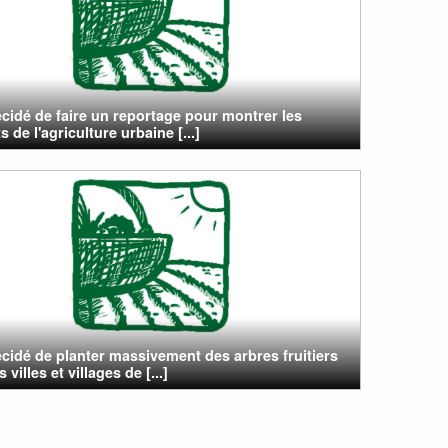
cidé de faire un reportage pour montrer les
s de l'agriculture urbaine [...]
cidé de planter massivement des arbres fruitiers
 villes et villages de [...]