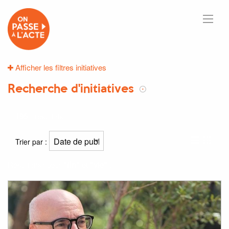
Afficher les filtres initiatives
Recherche d'initiatives
195
résultats
Trier par :
Résultat(s) pour
"fin"
et
"vie"
: