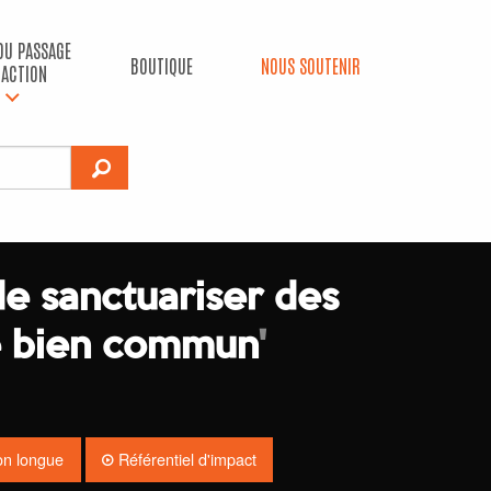
 DU PASSAGE
BOUTIQUE
NOUS SOUTENIR
’ACTION
de sanctuariser des
le bien commun
'
on longue
Référentiel d'impact