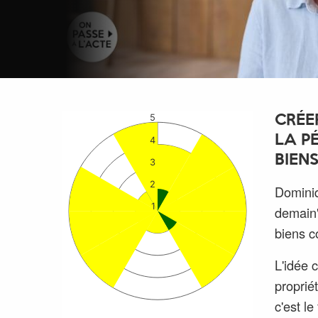
5
CRÉE
LA P
4
BIEN
3
2
Dominiq
1
demain"
biens 
L'idée 
proprié
c'est l