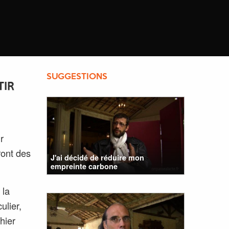
SUGGESTIONS
TIR
r
ront des
J'ai décidé de réduire mon
empreinte carbone
 la
ulier,
hier