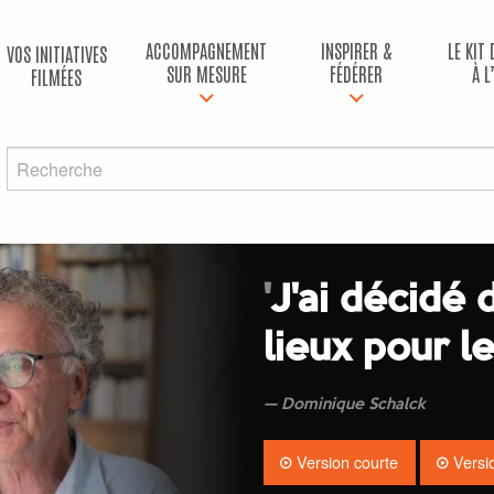
ACCOMPAGNEMENT
INSPIRER &
LE KIT
VOS INITIATIVES
SUR MESURE
FÉDÉRER
À L
FILMÉES
'
J'ai décidé 
lieux pour 
Dominique Schalck
Version courte
Versi