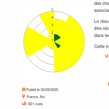
des cha
associa
5
4
Le résu
3
être ré
2
dans le
1
Cette i
V
Publié le 30/09/2025
France, Ain
821 vues