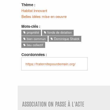
Thème :
Habitat innovant
Belles idées mise en oeuvre
Mots-clés :
propriété
fonds de dotation
bien commun
Dominique Shalck
lieu collectif
Coordonnées :
https://fraternitepourdemain.org/
ASSOCIATION ON PASSE À L'ACTE