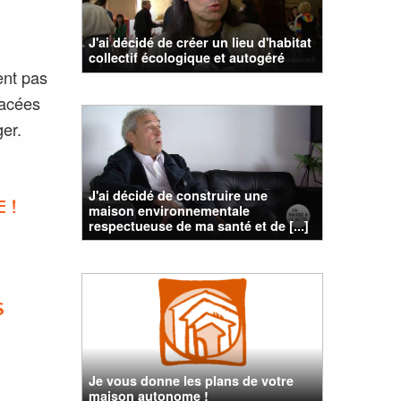
J'ai décidé de créer un lieu d'habitat
collectif écologique et autogéré
ent pas
lacées
er.
J'ai décidé de construire une
 !
maison environnementale
respectueuse de ma santé et de [...]
S
Je vous donne les plans de votre
maison autonome !