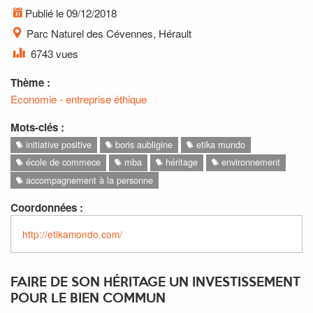
Publié le 09/12/2018
Parc Naturel des Cévennes, Hérault
6743 vues
Thème :
Economie - entreprise éthique
Mots-clés :
initiative positive
boris aubligine
etika mundo
école de commece
mba
héritage
environnement
accompagnement à la personne
Coordonnées :
http://etikamondo.com/
FAIRE DE SON HÉRITAGE UN INVESTISSEMENT
POUR LE BIEN COMMUN