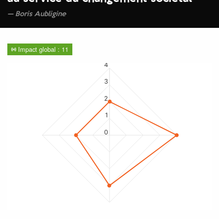
Boris Aubligine
Impact global : 11
4
3
2
1
0