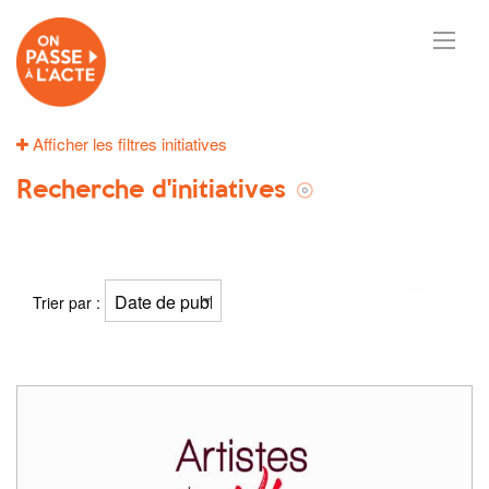
Afficher les filtres initiatives
Recherche d'initiatives
11
résultats
Trier par :
Résultat(s) pour
"film"
et
"inspirant"
: