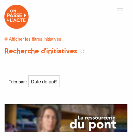
Afficher les filtres initiatives
Recherche d'initiatives
25
résultats
Trier par :
Résultat(s) pour
"économie"
et
"locale"
: