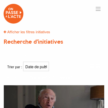
Afficher les filtres initiatives
Recherche d'initiatives
77
résultats
Trier par :
Résultat(s) pour
"initiative"
et
"citoyenne"
: