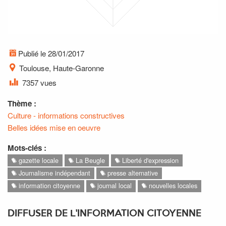
Publié le 28/01/2017
Toulouse, Haute-Garonne
7357 vues
Thème :
Culture - informations constructives
Belles idées mise en oeuvre
Mots-clés :
gazette locale
La Beugle
Liberté d'expression
Journalisme indépendant
presse alternative
information citoyenne
journal local
nouvelles locales
DIFFUSER DE L'INFORMATION CITOYENNE