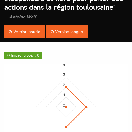
actions dans la région toulousaine
'
Antoine Wolf
Version courte
Version longue
Impact global : 6
4
3
2
1
0