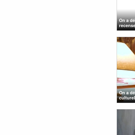
On a dé
recense 
On a dé
culturel