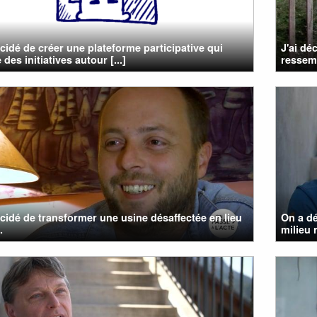
cidé de créer une plateforme participative qui
J'ai dé
des initiatives autour [...]
ressem
cidé de transformer une usine désaffectée en lieu
On a dé
.
milieu 