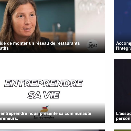
cidé de monter un réseau de restaurants
Accomp
atifs
l'intég
 entreprendre nous présente sa communauté
L'assoc
preneurs.
personn