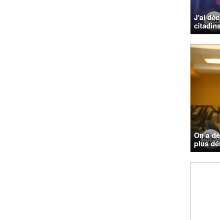
J'ai dé
citadins
On a dé
plus d