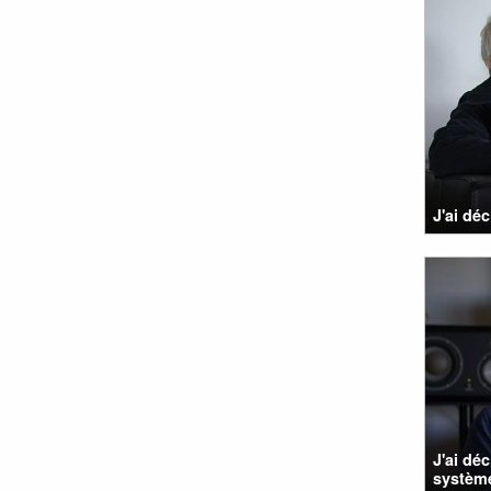
J'ai dé
J'ai dé
système