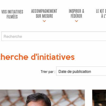
ACCOMPAGNEMENT
INSPIRER &
LE KIT
VOS INITIATIVES
SUR MESURE
FÉDÉRER
À L
FILMÉES
herche d'initiatives
ésultats
Trier par :
(s) pour
"Social"
: