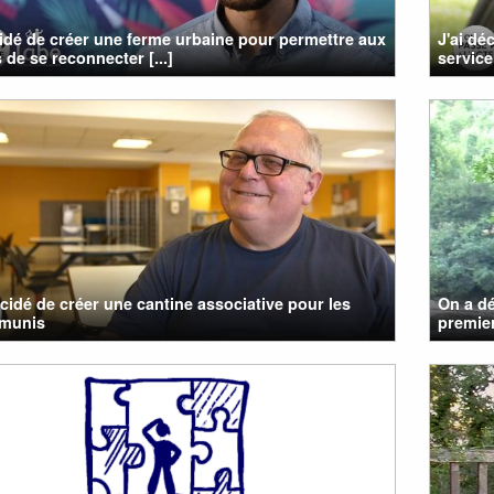
cidé de créer une ferme urbaine pour permettre aux
J'ai dé
 de se reconnecter [...]
service 
cidé de créer une cantine associative pour les
On a dé
émunis
premier