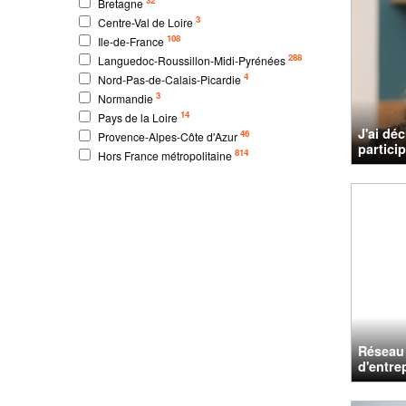
Bretagne
3
Centre-Val de Loire
108
Ile-de-France
288
Languedoc-Roussillon-Midi-Pyrénées
4
Nord-Pas-de-Calais-Picardie
3
Normandie
14
Pays de la Loire
J'ai dé
46
Provence-Alpes-Côte d'Azur
particip
814
Hors France métropolitaine
Réseau
d'entre