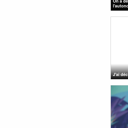
On a dé
l'auton
J'ai dé