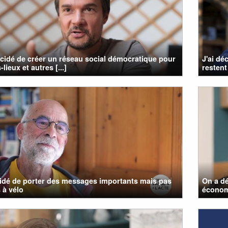
cidé de créer un réseau social démocratique pour
J'ai dé
s-lieux et autres [...]
restent 
cidé de porter des messages importants mais pas
On a d
 à vélo
économi