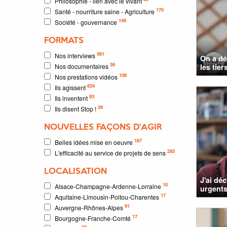
Philosophie - lien avec le vivant
170
Santé - nourriture saine - Agriculture
140
Société - gouvernance
FORMATS
561
Nos interviews
On a dé
36
Nos documentaires
les tier
108
Nos prestations vidéos
634
Ils agissent
93
Ils inventent
26
Ils disent Stop !
NOUVELLES FAÇONS D'AGIR
167
Belles idées mise en oeuvre
285
L'efficacité au service de projets de sens
LOCALISATION
J'ai dé
10
Alsace-Champagne-Ardenne-Lorraine
urgents
17
Aquitaine-Limousin-Poitou-Charentes
91
Auvergne-Rhônes-Alpes
17
Bourgogne-Franche-Comté
32