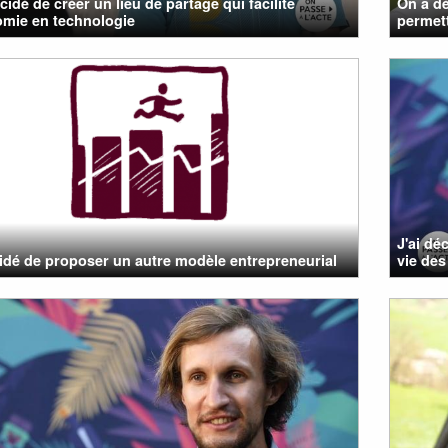
cidé de créer un lieu de partage qui facilite
On a d
omie en technologie
permett
J'ai dé
cidé de proposer un autre modèle entrepreneurial
vie des