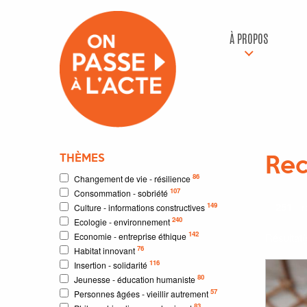
À PROPOS
THÈMES
Rec
86
Changement de vie - résilience
107
Consommation - sobriété
251
r
149
Culture - informations constructives
240
Ecologie - environnement
142
Economie - entreprise éthique
Résultat
76
Habitat innovant
116
Insertion - solidarité
80
Jeunesse - éducation humaniste
57
Personnes âgées - vieillir autrement
83