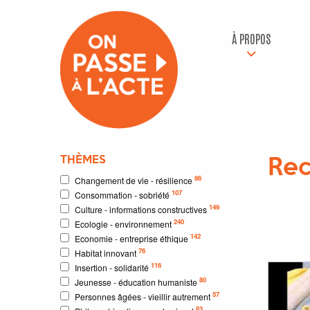
À PROPOS
THÈMES
Rec
86
Changement de vie - résilience
107
Consommation - sobriété
5
résu
149
Culture - informations constructives
240
Ecologie - environnement
142
Economie - entreprise éthique
Résultat
76
Habitat innovant
116
Insertion - solidarité
80
Jeunesse - éducation humaniste
57
Personnes âgées - vieillir autrement
83