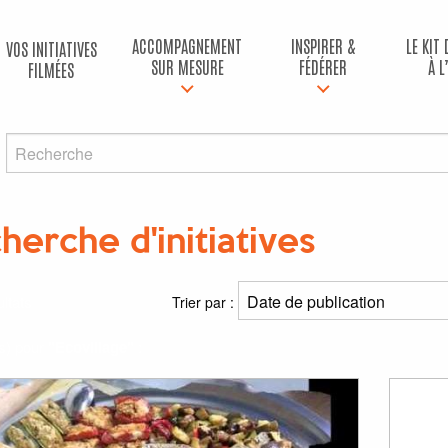
ACCOMPAGNEMENT
INSPIRER &
LE KIT
VOS INITIATIVES
SUR MESURE
FÉDÉRER
À L
FILMÉES
herche d'initiatives
ltats
Trier par :
(s) pour
"Ecovillage"
: