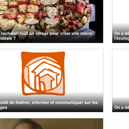
n rachetait tout un village pour créer une micro-
On a dé
 idéale ?
l'écolo
cidé de fédérer, informer et communiquer sur les
ages
On a dé