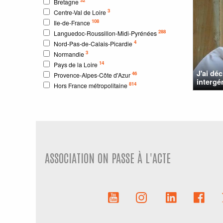
Bretagne
3
Centre-Val de Loire
108
Ile-de-France
288
Languedoc-Roussillon-Midi-Pyrénées
4
Nord-Pas-de-Calais-Picardie
3
Normandie
14
Pays de la Loire
J'ai dé
46
Provence-Alpes-Côte d'Azur
intergé
814
Hors France métropolitaine
ASSOCIATION ON PASSE À L'ACTE