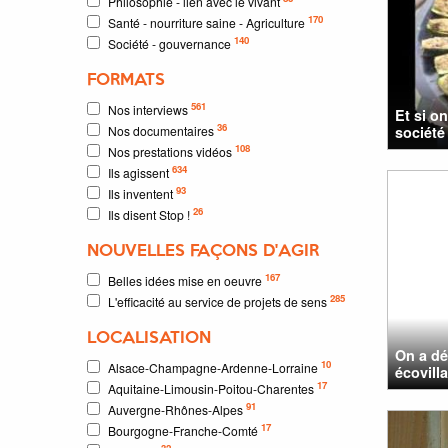
Philosophie - lien avec le vivant
170
Santé - nourriture saine - Agriculture
140
Société - gouvernance
FORMATS
561
Nos interviews
Et si o
36
Nos documentaires
société
108
Nos prestations vidéos
634
Ils agissent
93
Ils inventent
26
Ils disent Stop !
NOUVELLES FAÇONS D'AGIR
167
Belles idées mise en oeuvre
285
L'efficacité au service de projets de sens
LOCALISATION
On a dé
10
Alsace-Champagne-Ardenne-Lorraine
écovill
17
Aquitaine-Limousin-Poitou-Charentes
91
Auvergne-Rhônes-Alpes
17
Bourgogne-Franche-Comté
32