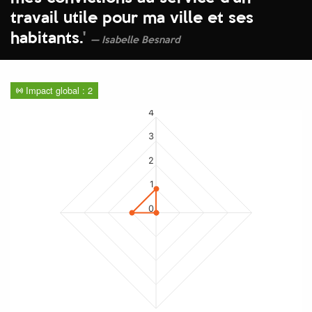
travail utile pour ma ville et ses
habitants.
'
Isabelle Besnard
Impact global : 2
4
3
2
1
0