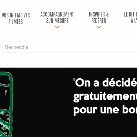
ACCOMPAGNEMENT
INSPIRER &
LE KIT
VOS INITIATIVES
SUR MESURE
FÉDÉRER
À L
FILMÉES
'
On a décidé
gratuitement
pour une bo