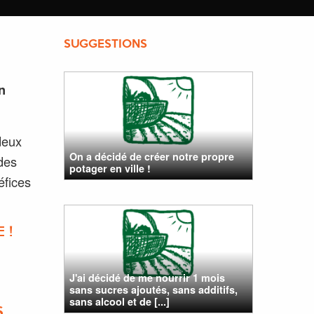
SUGGESTIONS
n
deux
On a décidé de créer notre propre
 des
potager en ville !
éfices
 !
J'ai décidé de me nourrir 1 mois
sans sucres ajoutés, sans additifs,
sans alcool et de [...]
S