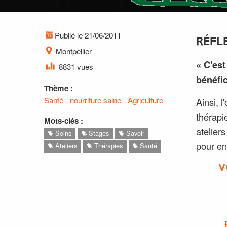
Publié le 21/06/2011
RÉFL
Montpellier
« C'est
8831 vues
bénéfic
Thème :
Santé - nourriture saine - Agriculture
Ainsi, 
thérapie
Mots-clés :
ateliers
Soins
Stages
Savoir
pour en
Ateliers
Thérapies
Santé
V