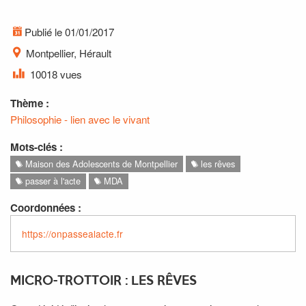
Publié le 01/01/2017
Montpellier, Hérault
10018 vues
Thème :
Philosophie - lien avec le vivant
Mots-clés :
Maison des Adolescents de Montpellier
les rêves
passer à l'acte
MDA
Coordonnées :
https://onpassealacte.fr
MICRO-TROTTOIR : LES RÊVES