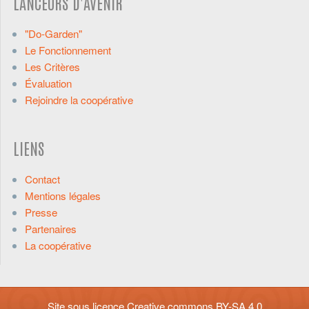
LANCEURS D'AVENIR
"Do-Garden"
Le Fonctionnement
Les Critères
Évaluation
Rejoindre la coopérative
LIENS
Contact
Mentions légales
Presse
Partenaires
La coopérative
Site sous licence
Creative commons BY-SA 4.0