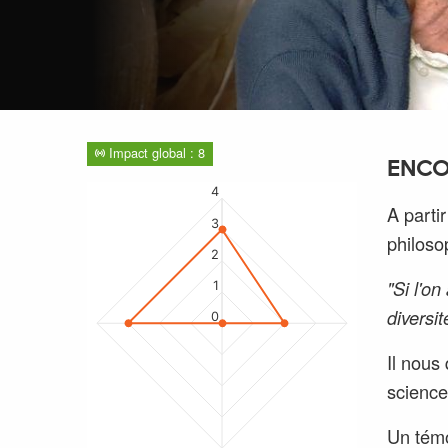
Impact global : 8
ENCO
4
A parti
3
philoso
2
"Si l'on
1
diversi
0
Il nous 
science
Un témo