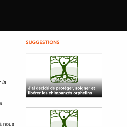
SUGGESTIONS
r la
J’ai décidé de protéger, soigner et
libérer les chimpanzés orphelins
a
 à nous