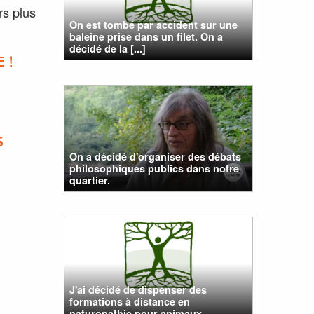
rs plus
On est tombé par accident sur une
baleine prise dans un filet. On a
décidé de la [...]
 !
S
On a décidé d'organiser des débats
philosophiques publics dans notre
quartier.
J'ai décidé de dispenser des
formations à distance en
naturopathie pour animaux