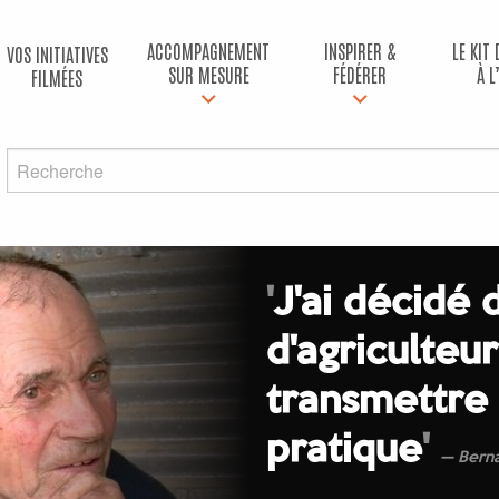
ACCOMPAGNEMENT
INSPIRER &
LE KIT
VOS INITIATIVES
SUR MESURE
FÉDÉRER
À L
FILMÉES
'
J'ai décidé 
d'agriculteur
transmettre
pratique
'
Bern