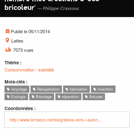
bricoleur
'
Philippe Crassous
Publié le 05/11/2014
Lattes
7073 vues
Thème :
Consommation - sobriété
Mots-clés :
recyclage
Récupération
fabrication
Invention
Ecologie
Bricolage
réparation
Astuces
Coordonnées :
http://www.terraeco.net/blog/idees-vers-l-auton...