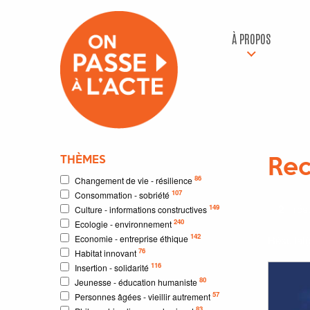
À PROPOS
THÈMES
Rec
86
Changement de vie - résilience
107
Consommation - sobriété
2
résu
149
Culture - informations constructives
240
Ecologie - environnement
142
Economie - entreprise éthique
Résultat
76
Habitat innovant
116
Insertion - solidarité
80
Jeunesse - éducation humaniste
57
Personnes âgées - vieillir autrement
83