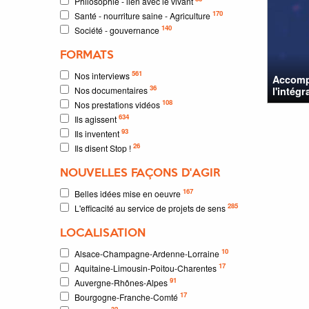
Philosophie - lien avec le vivant
170
Santé - nourriture saine - Agriculture
140
Société - gouvernance
FORMATS
561
Nos interviews
Accompa
36
Nos documentaires
l'intég
108
Nos prestations vidéos
634
Ils agissent
93
Ils inventent
26
Ils disent Stop !
NOUVELLES FAÇONS D'AGIR
167
Belles idées mise en oeuvre
285
L'efficacité au service de projets de sens
LOCALISATION
10
Alsace-Champagne-Ardenne-Lorraine
17
Aquitaine-Limousin-Poitou-Charentes
91
Auvergne-Rhônes-Alpes
17
Bourgogne-Franche-Comté
32