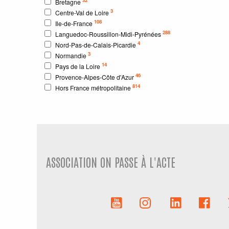
Bretagne
3
Centre-Val de Loire
108
Ile-de-France
288
Languedoc-Roussillon-Midi-Pyrénées
4
Nord-Pas-de-Calais-Picardie
3
Normandie
14
Pays de la Loire
46
Provence-Alpes-Côte d'Azur
814
Hors France métropolitaine
ASSOCIATION ON PASSE À L'ACTE