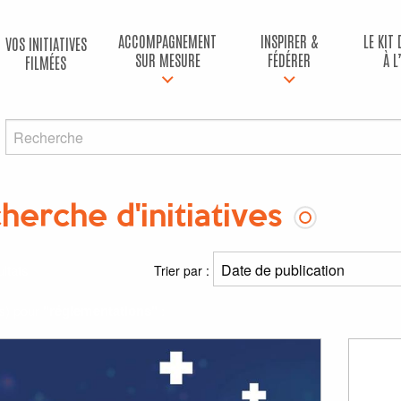
ACCOMPAGNEMENT
INSPIRER &
LE KIT
VOS INITIATIVES
SUR MESURE
FÉDÉRER
À L
FILMÉES
herche d'initiatives
ltats
Trier par :
(s) pour
"réglementations"
: