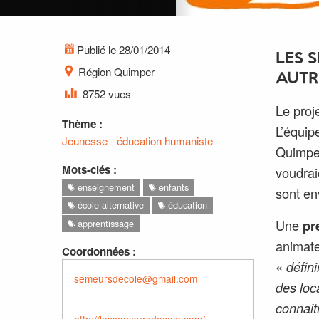
Publié le 28/01/2014
LES 
Région Quimper
AUTR
8752 vues
Le proj
Thème :
L’équip
Jeunesse - éducation humaniste
Quimper
Mots-clés :
voudraie
enseignement
enfants
sont en
école alternative
éducation
U
ne
pr
apprentissage
animate
Coordonnées :
«
défin
semeursdecole@gmail.com
des loc
connait
http://lessemeursdecole.com/