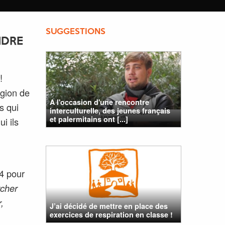
SUGGESTIONS
NDRE
!
égion de
A l'occasion d'une rencontre
s qui
interculturelle, des jeunes français
et palermitains ont [...]
i ils
14 pour
rcher
,
J’ai décidé de mettre en place des
exercices de respiration en classe !