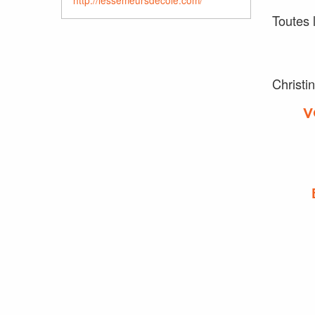
Toutes 
Christi
V