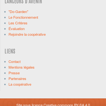
LANCEURS D'AVENIR
"Do-Garden"
Le Fonctionnement
Les Critères
Évaluation
Rejoindre la coopérative
LIENS
Contact
Mentions légales
Presse
Partenaires
La coopérative
Site sous licence
Creative commons BY-SA 4.0