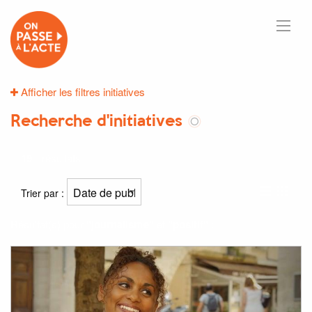
Afficher les filtres initiatives
Recherche d'initiatives
19
résultats
Trier par :
Résultat(s) pour
"journalisme"
et
"positif"
: