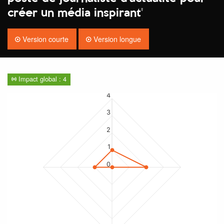
créer un média inspirant
'
Version courte
Version longue
Impact global : 4
4
3
2
1
0