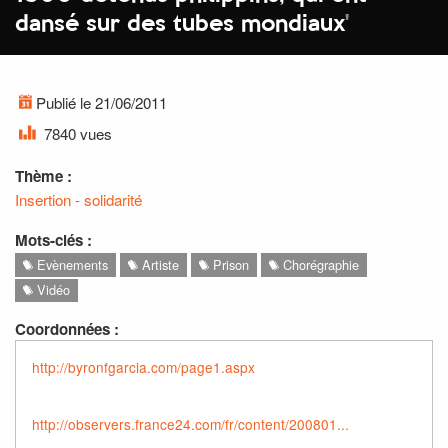
dansé sur des tubes mondiaux
'
Publié le 21/06/2011
7840 vues
Thème :
Insertion - solidarité
Mots-clés :
Evènements
Artiste
Prison
Chorégraphie
Vidéo
Coordonnées :
http://byronfgarcia.com/page1.aspx
http://observers.france24.com/fr/content/200801...