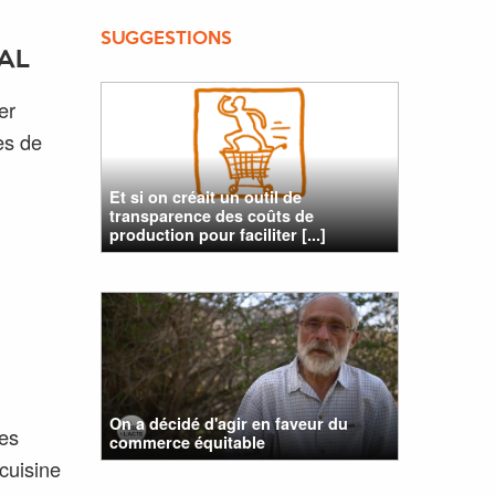
SUGGESTIONS
IAL
er
es de
Et si on créait un outil de
transparence des coûts de
production pour faciliter [...]
On a décidé d'agir en faveur du
les
commerce équitable
 cuisine