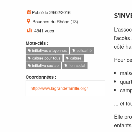
Publié le 26/02/2016
S'INV
Bouches du Rhône (13)
L'assoc
4841 vues
l'accès
Mots-clés :
côté ha
initiatives citoyennes
solidarité
culture pour tous
culture
Pour cel
initiative sociale
lien social
maiso
Coordonnées :
quart
http://www.lagrandefamille.org/
camp
... et t
Elle pr
enfants