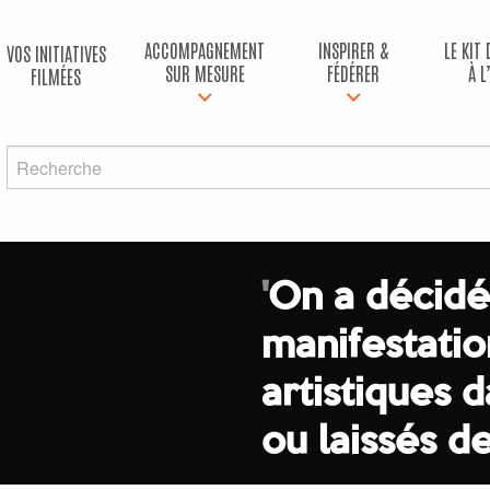
ACCOMPAGNEMENT
INSPIRER &
LE KIT
VOS INITIATIVES
SUR MESURE
FÉDÉRER
À L
FILMÉES
'
On a décidé
manifestatio
artistiques d
ou laissés d