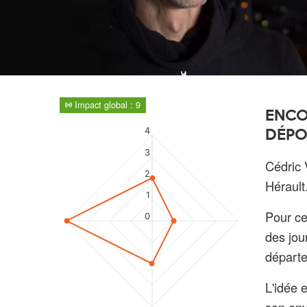
Impact global : 9
ENCO
4
DÉPO
3
Cédric 
2
Hérault
1
Pour ce
0
des jou
départ
L'idée 
son env