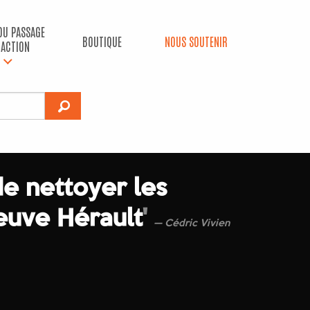
 DU PASSAGE
BOUTIQUE
NOUS SOUTENIR
’ACTION
de nettoyer les
euve Hérault
'
Cédric Vivien