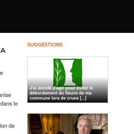
SUGGESTIONS
LA
ve
J'ai décidé d'agir pour éviter le
débordement du fleuve de ma
anise
commune lors de crues [...]
 dans le
tion de