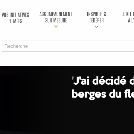
ACCOMPAGNEMENT
INSPIRER &
LE KIT
VOS INITIATIVES
SUR MESURE
FÉDÉRER
À L
FILMÉES
'
J'ai décidé 
berges du fl