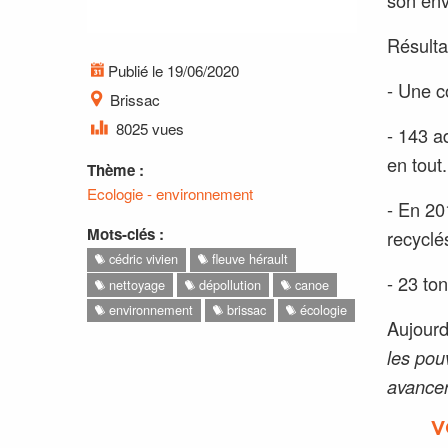
Résulta
Publié le 19/06/2020
- Une co
Brissac
8025 vues
- 143 a
en tout.
Thème :
Ecologie - environnement
- En 20
Mots-clés :
recyclé
cédric vivien
fleuve hérault
- 23 to
nettoyage
dépollution
canoe
environnement
brissac
écologie
Aujourd
les pou
avancer
V