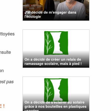
J'ai décidé de m'engager dans
l'écologie
ettoyées
nsuite
On a décidé de créer un relais de
ramassage scolaire, mais à pied !
on
'est pas
On a décidé de s'éclairer au solaire
grâce à nos bouteilles en plastiques
 !
usagées.