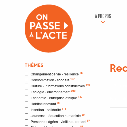
À PROPOS
THÈMES
Rec
86
Changement de vie - résilience
107
Consommation - sobriété
7
résu
149
Culture - informations constructives
240
Ecologie - environnement
142
Economie - entreprise éthique
Résultat
76
Habitat innovant
116
Insertion - solidarité
80
Jeunesse - éducation humaniste
57
Personnes âgées - vieillir autrement
83