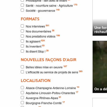
Philosophie - lien avec le vivant
170
Santé - nourriture saine - Agriculture
140
Société - gouvernance
FORMATS
561
Nos interviews
Une for
36
Nos documentaires
réchauff
108
Nos prestations vidéos
634
Ils agissent
93
Ils inventent
26
Ils disent Stop !
NOUVELLES FAÇONS D'AGIR
167
Belles idées mise en oeuvre
285
L'efficacité au service de projets de sens
LOCALISATION
10
Alsace-Champagne-Ardenne-Lorraine
On a dé
17
Aquitaine-Limousin-Poitou-Charentes
91
Auvergne-Rhônes-Alpes
17
Bourgogne-Franche-Comté
32