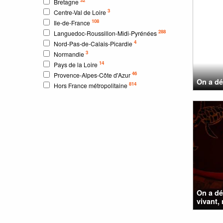
Bretagne
3
Centre-Val de Loire
108
Ile-de-France
288
Languedoc-Roussillon-Midi-Pyrénées
4
Nord-Pas-de-Calais-Picardie
3
Normandie
14
Pays de la Loire
46
Provence-Alpes-Côte d'Azur
On a dé
814
Hors France métropolitaine
On a dé
vivant,