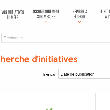
ACCOMPAGNEMENT
INSPIRER &
LE KIT
VOS INITIATIVES
SUR MESURE
FÉDÉRER
À L
FILMÉES
herche d'initiatives
ltats
Trier par :
(s) pour
"teaser"
: