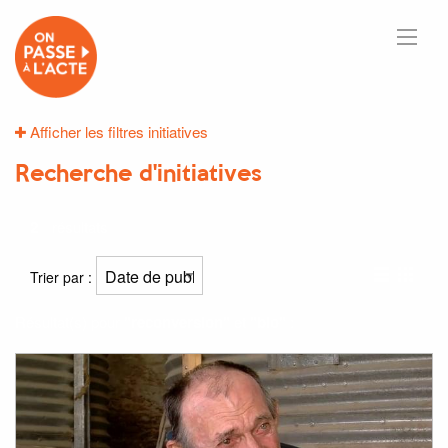
Afficher les filtres initiatives
Recherche d'initiatives
2
résultats
Trier par :
Résultat(s) pour
"reconversion"
et
"bio"
: