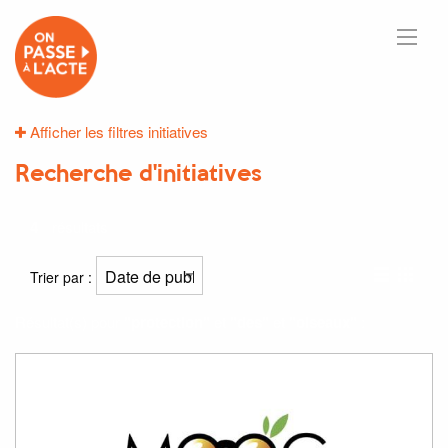
Afficher les filtres initiatives
Recherche d'initiatives
4
résultats
Trier par :
Résultat(s) pour
"protection"
et
"des"
et
"oiseaux"
: